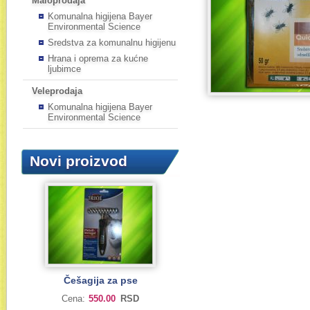
Maloprodaja
Komunalna higijena Bayer
Environmental Science
Sredstva za komunalnu higijenu
Hrana i oprema za kućne
ljubimce
Veleprodaja
Komunalna higijena Bayer
Environmental Science
Novi proizvod
Češagija za pse
Cena:
550.00
RSD