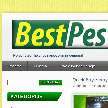
Poruči brzo i lako, po najpovoljnijim cenama!
Početna
O nama
Pravila korišćenja sajta
Quick Bayt spray
Veleprodaja
»
Komunalna h
KATEGORIJE