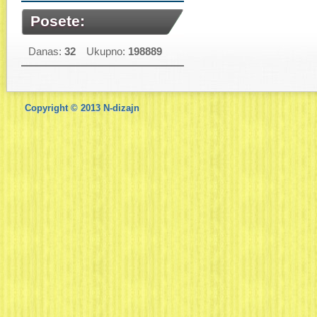
Posete:
Danas:
32
Ukupno:
198889
Copyright © 2013
N-dizajn