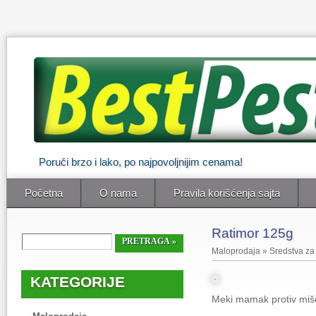
Poruči brzo i lako, po najpovoljnijim cenama!
Početna
O nama
Pravila korišćenja sajta
Ratimor 125g
Maloprodaja
»
Sredstva za
KATEGORIJE
Meki mamak protiv miš