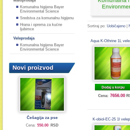
Komunalna h
Maloprodaja
Environmen
Komunalna higijena Bayer
Environmental Science
Sredstva za komunalnu higijenu
Hrana i oprema za kućne
Sortiraj po:
Uobičajeno
|
ljubimce
Veleprodaja
Aqua K-Othrine 1L vele
Komunalna higijena Bayer
Environmental Science
Novi proizvod
Dodaj u korpu
7656.00
R
Cena:
Češagija za pse
K-obiol-EC-25 1l velep
Cena:
550.00
RSD