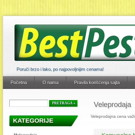
Poruči brzo i lako, po najpovoljnijim cenama!
Početna
O nama
Pravila korišćenja sajta
Veleprodaja
Veleprodajna cena važi 
KATEGORIJE