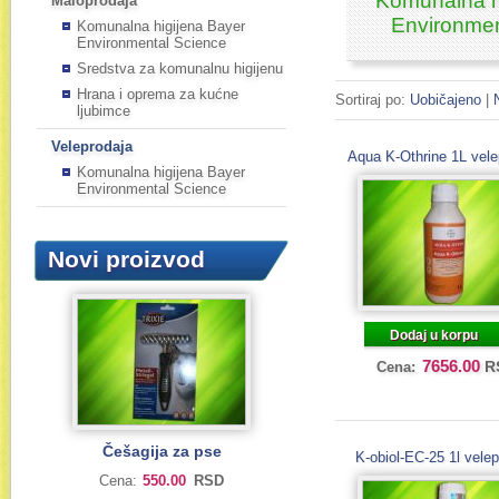
Komunalna h
Maloprodaja
Environmen
Komunalna higijena Bayer
Environmental Science
Sredstva za komunalnu higijenu
Hrana i oprema za kućne
Sortiraj po:
Uobičajeno
|
ljubimce
Veleprodaja
Aqua K-Othrine 1L vele
Komunalna higijena Bayer
Environmental Science
Novi proizvod
Dodaj u korpu
7656.00
R
Cena:
Češagija za pse
K-obiol-EC-25 1l velep
Cena:
550.00
RSD