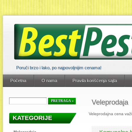
Poruči brzo i lako, po najpovoljnijim cenama!
Početna
O nama
Pravila korišćenja sajta
Veleprodaja
Veleprodajna cena važi 
KATEGORIJE