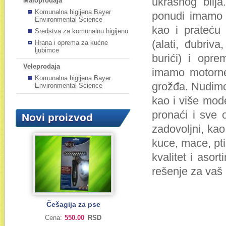
ukrasnog bilja
Maloprodaja
Komunalna higijena Bayer
ponudi imamo i
Environmental Science
kao i prateću
Sredstva za komunalnu higijenu
(alati, đubriva
Hrana i oprema za kućne
ljubimce
burići) i opre
Veleprodaja
imamo motorne 
Komunalna higijena Bayer
grožđa. Nudimo 
Environmental Science
kao i više mode
pronaći i sve o
Novi proizvod
zadovoljni, kao
kuce, mace, pti
kvalitet i aso
rešenje za vaš
Češagija za pse
Cena:
550.00
RSD