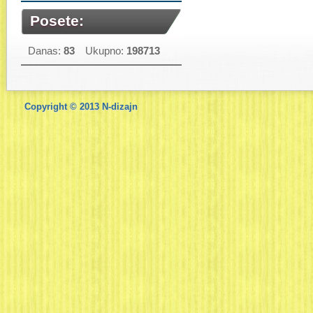
Posete:
Danas:
83
Ukupno:
198713
Copyright © 2013
N-dizajn