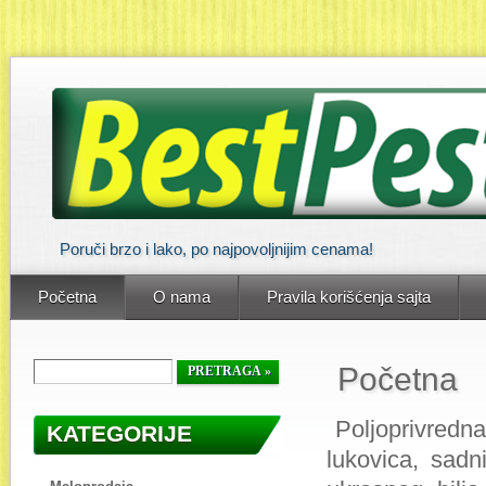
Poruči brzo i lako, po najpovoljnijim cenama!
Početna
O nama
Pravila korišćenja sajta
Početna
Poljoprivredna
KATEGORIJE
lukovica, sadn